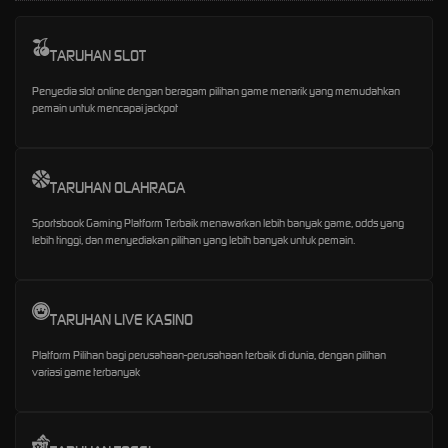
TARUHAN SLOT
Penyedia slot online dengan beragam pilihan game menarik yang memudahkan
pemain untuk mencapai jackpot
TARUHAN OLAHRAGA
Sportsbook Gaming Platform Terbaik menawarkan lebih banyak game, odds yang
lebih tinggi, dan menyediakan pilihan yang lebih banyak untuk pemain.
TARUHAN LIVE KASINO
Platform Pilihan bagi perusahaan-perusahaan terbaik di dunia, dengan pilihan
variasi game terbanyak