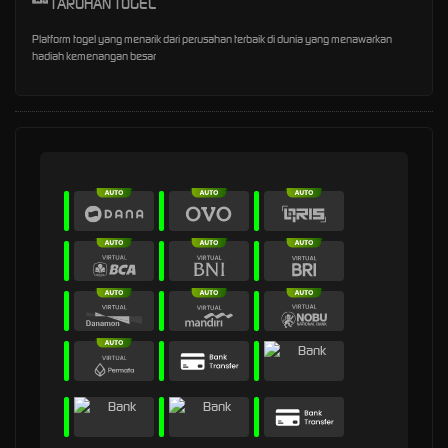
TARUHAN TOGEL
Platform togel yang menarik dari perusahan terbaik di dunia yang menawarkan
hadiah kemenangan besar