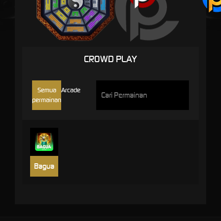
CROWD PLAY
Semua
Arcade
permainan
Bagua