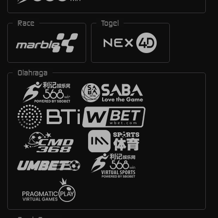
Race
Togel
Olahraga