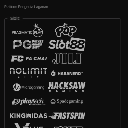
Platform Penyedia Layanan
Slots