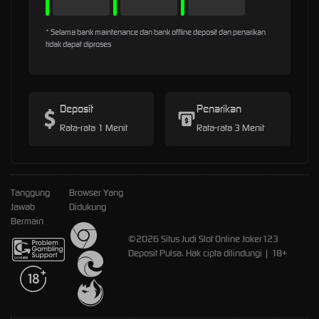
* Selama bank maintenance dan bank offline deposit dan penarikan
tidak dapat diproses
Deposit
Penarikan
Rata-rata 1 Menit
Rata-rata 3 Menit
Tanggung
Browser Yang
Jawab
Didukung
Bermain
©2026 Situs Judi Slot Online Joker123
Deposit Pulsa. Hak cipta dilindungi | 18+