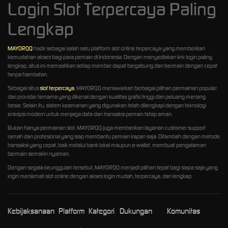
Login Slot Terpercaya Paling
Lengkap
MAYORQQ
hadir sebagai salah satu platform slot online terpercaya yang memberikan
kemudahan akses bagi para pemain di Indonesia. Dengan menyediakan link login paling
lengkap, situs ini memastikan setiap member dapat bergabung dan bermain dengan cepat
tanpa hambatan.
Sebagai situs
slot terpercaya
, MAYORQQ menawarkan berbagai pilihan permainan populer
dari provider ternama yang dikenal dengan kualitas grafis tinggi dan peluang menang
besar. Selain itu, sistem keamanan yang digunakan telah dilengkapi dengan teknologi
enkripsi modern untuk menjaga data dan transaksi pemain tetap aman.
Bukan hanya permainan slot, MAYORQQ juga memberikan layanan customer support
ramah dan profesional yang siap membantu pemain kapan saja. Ditambah dengan metode
transaksi yang cepat, baik melalui bank lokal maupun e-wallet, membuat pengalaman
bermain semakin nyaman.
Dengan segala keunggulan tersebut, MAYORQQ menjadi pilihan tepat bagi siapa saja yang
ingin menikmati slot online dengan akses login mudah, terpercaya, dan lengkap.
Kebijaksanaan
Platform
Kategori
Dukungan
Komunitas