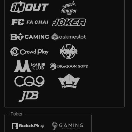
Poker