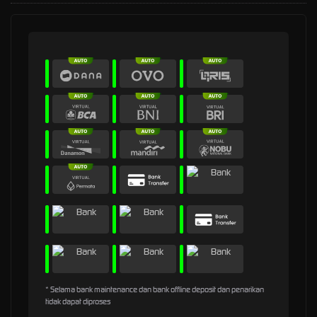
* Selama bank maintenance dan bank offline deposit dan penarikan
tidak dapat diproses