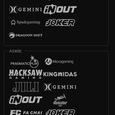
Arcade