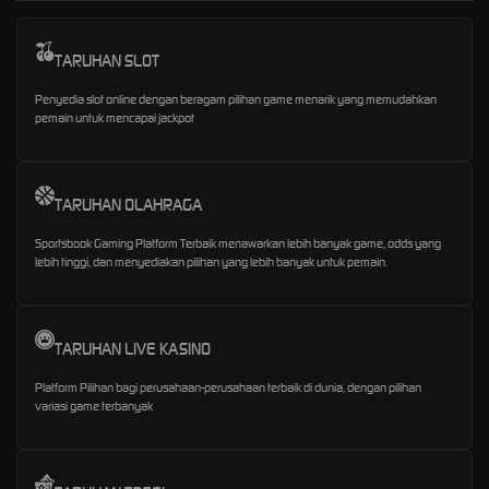
TARUHAN SLOT
Penyedia slot online dengan beragam pilihan game menarik yang memudahkan
pemain untuk mencapai jackpot
TARUHAN OLAHRAGA
Sportsbook Gaming Platform Terbaik menawarkan lebih banyak game, odds yang
lebih tinggi, dan menyediakan pilihan yang lebih banyak untuk pemain.
TARUHAN LIVE KASINO
Platform Pilihan bagi perusahaan-perusahaan terbaik di dunia, dengan pilihan
variasi game terbanyak