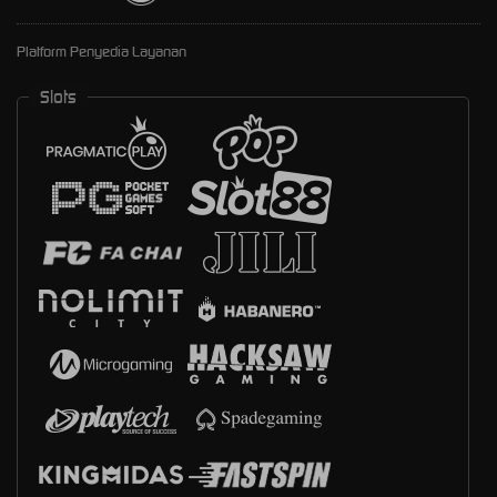
Platform Penyedia Layanan
Slots