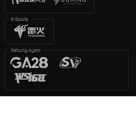
E-Sports
Sabung Ayam