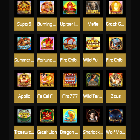
Super5
Burning Xi-You
Uproar In Heaven
Mafia
Greek Gods
Summer Mood
Fortune Dragon
Fire Chibi 2
Wild Fudge
Fire Chibi M
Apollo
Fa Cai Fu Wa
Fire777
Wild Tarzan
Zeus
Treasure Koi
Great Lion
Dragon Koi
Sherlock Holmes
Wolf Moon