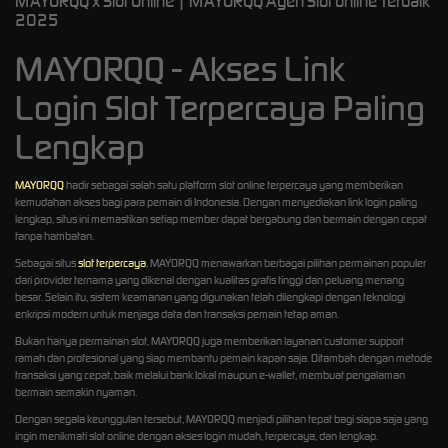
MAYORQQ x Slot Online | MAYORQQ Agen Slot online Terbaik
2025
MAYORQQ - Akses Link
Login Slot Terpercaya Paling
Lengkap
MAYORQQ
hadir sebagai salah satu platform slot online terpercaya yang memberikan
kemudahan akses bagi para pemain di Indonesia. Dengan menyediakan link login paling
lengkap, situs ini memastikan setiap member dapat bergabung dan bermain dengan cepat
tanpa hambatan.
Sebagai situs
slot terpercaya
, MAYORQQ menawarkan berbagai pilihan permainan populer
dari provider ternama yang dikenal dengan kualitas grafis tinggi dan peluang menang
besar. Selain itu, sistem keamanan yang digunakan telah dilengkapi dengan teknologi
enkripsi modern untuk menjaga data dan transaksi pemain tetap aman.
Bukan hanya permainan slot, MAYORQQ juga memberikan layanan customer support
ramah dan profesional yang siap membantu pemain kapan saja. Ditambah dengan metode
transaksi yang cepat, baik melalui bank lokal maupun e-wallet, membuat pengalaman
bermain semakin nyaman.
Dengan segala keunggulan tersebut, MAYORQQ menjadi pilihan tepat bagi siapa saja yang
ingin menikmati slot online dengan akses login mudah, terpercaya, dan lengkap.