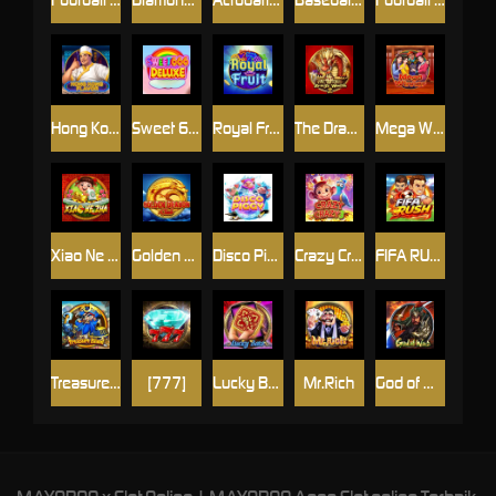
Hong Kong Flavor
Sweet 666 Deluxe
Royal Fruit
The Dragon Brings Wealth 2
Mega Winner
Xiao Ne Zha
Golden Dragon Club
Disco Piggy
Crazy Crazy 3
FIFA RUSH
Treasure Island
[777]
Lucky Bats M
Mr.Rich
God of War