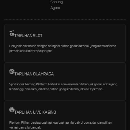
Sabung
Ayam
TARUHAN SLOT
Penyedia slot online dengan beragam pilihan game menarik yang memudahkan
pemain untuk mencapai jackpot
TARUHAN OLAHRAGA
Sportsbook Gaming Platform Terbaik menawarkan lebih banyak game, odds yang
lebih tinggi, dan menyediakan pilihan yang lebih banyak untuk pemain.
TARUHAN LIVE KASINO
Platform Pilihan bagi perusahaan-perusahaan terbaik di dunia, dengan pilihan
variasi game terbanyak