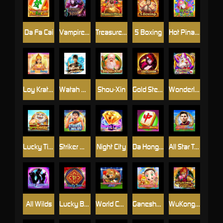
Da Fa Cai
Vampire Kiss
Treasure Pirate
5 Boxing
Hot Pinatas
Loy Krathong
Watah Master
Shou-Xin
Gold Stealer
Wonderland
Lucky Tigers
Striker WILD
Night City
Da Hong Zhong
All Star Team
All Wilds
Lucky Bats
World Cup Russia 2018
Ganesha Jr.
WuKong&Peaches