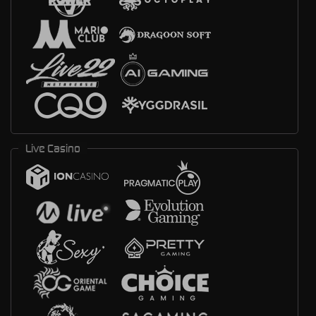
Live Casino