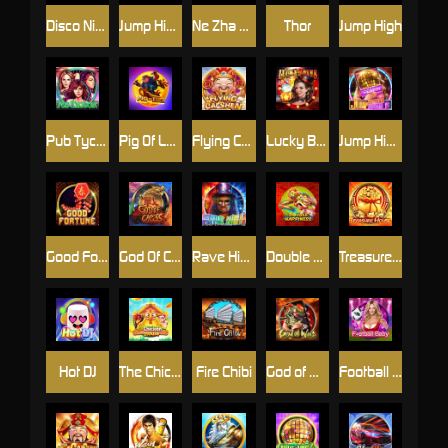
Disco Night
Jump Higher
Ne Zha Advent
Thor
Jump High
Pub Tycoon
Pig Of Luck
Flying Cai Shen
Lucky Boxes
Jump Higher Mobile
Good Fortune
God Of Chess
Rave High
Double Happiness
Treasure House
Hot DJ
The Chicken House
Fire Chibi
God of War M
Football Baby