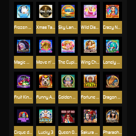
Frozen World
Xmas Tales
Sky Lantern
Wild Disco Night
Crazy Nuozha
Magic World
Move n' Jump
The Cupids
Wing Chun
Lonely Planet
Fruit King II
Funny Alpaca
Golden Mayan
Fortune Spirits
Dragon Hunters
Cirque de fous
Lucky 3
Queen Of Dead
Sakura Legend
Pharaoh's Gold