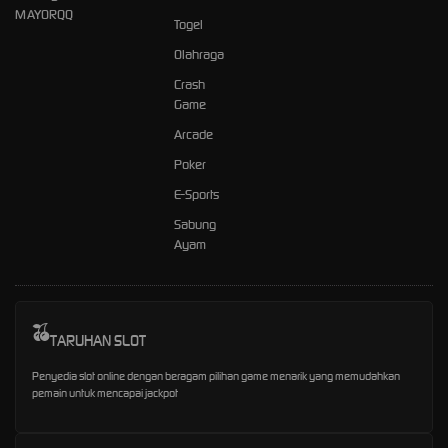
MAYORQQ
Togel
Olahraga
Crash
Game
Arcade
Poker
E-Sports
Sabung
Ayam
TARUHAN SLOT
Penyedia slot online dengan beragam pilihan game menarik yang memudahkan
pemain untuk mencapai jackpot