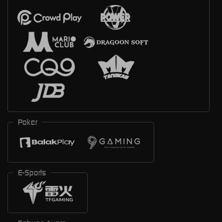
Poker
E-Sports