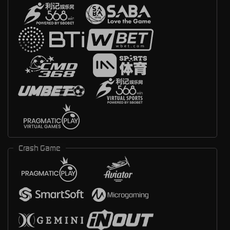
Crash Game