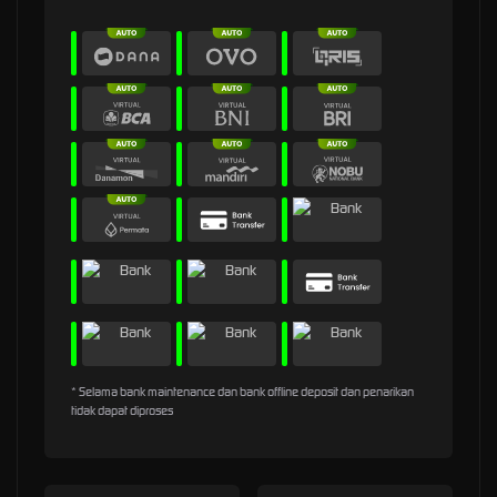
* Selama bank maintenance dan bank offline deposit dan penarikan
tidak dapat diproses