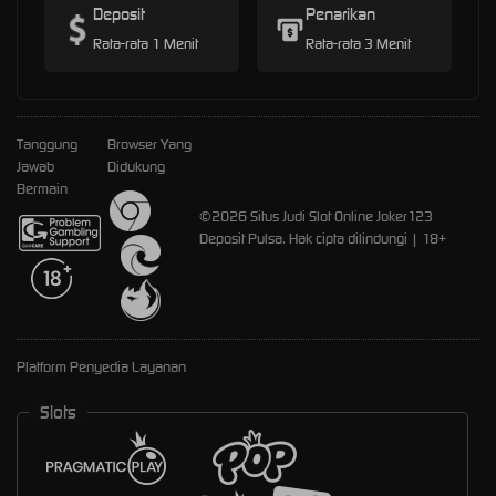
Deposit
Penarikan
Rata-rata 1 Menit
Rata-rata 3 Menit
Tanggung
Browser Yang
Jawab
Didukung
Bermain
©2026 Situs Judi Slot Online Joker123
Deposit Pulsa. Hak cipta dilindungi | 18+
Platform Penyedia Layanan
Slots