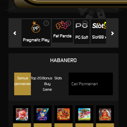
i
i
i
i
i
Facha
Fat Panda
Slot88 x PP
PG Soft
Pragmatic Play
HABANERO
Semua
Top 20
Bonus
Slots
permainan
Buy
Game