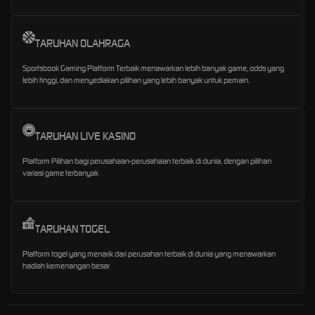
TARUHAN OLAHRAGA
Sportsbook Gaming Platform Terbaik menawarkan lebih banyak game, odds yang
lebih tinggi, dan menyediakan pilihan yang lebih banyak untuk pemain.
TARUHAN LIVE KASINO
Platform Pilihan bagi perusahaan-perusahaan terbaik di dunia, dengan pilihan
variasi game terbanyak
TARUHAN TOGEL
Platform togel yang menarik dari perusahan terbaik di dunia yang menawarkan
hadiah kemenangan besar